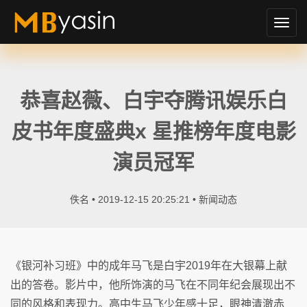
切
换
导
航
恭喜赵薇、白宇夺腾讯娱乐白
皮书年度盛典x 星推榜年度电影
演员冠军
佚名 • 2019-12-15 20:25:21 •
新闻动态
《银河补习班》中的成年马飞是白宇2019年在大银幕上献
出的答卷。影片中，他所饰演的马飞在不同年纪会展现出不
同的风格和表现力。高中生马飞少年感十足，眼神清澈赤