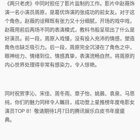
《两只老虎》中同时担任了影片监制的工作。影片中赵薇饰
演一名小演员周原，是葛优饰演的张成功的前女友。对于这
个角色，赵薇的诠释既有张力又十分细腻，开场的戏中戏，
赵薇用前后两场不同的表演模式，教科书般呈现出了什么是
好演员。前一段，周原入戏慢，没有投入充沛的情感，塑造
角色也缺乏吸引力。后一段，周原完全沉浸在了角色之中，
眼神给力、情绪到位、情感真挚，表演流畅自然，将周原的
内心世界处理得非常有感染力，令人惊艳。
同时祝贺李沁、宋佳、周冬雨、章子怡、姚晨、袁泉、马思
纯，你们的魅力同样令人瞩目，成功登上星推榜年度电影女
演员TOP 8！敬请期待1月7日的腾讯娱乐白皮书年度盛
典。