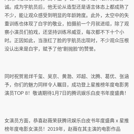
诚。成为宇航员后，他无论从造型还是语言体态上都成熟了
不少，能让观众感受到明显的年龄跨度。此外，太空中的失
重训练也体现了白宇的敬业，拍摄前一个月就进组，除了观
察小演员们拍戏，还坚持训练吊威亚，每次都不下十个小
时。正因如此，当涨红了脸的宇航员出现时，不少观众压根
没认出来是白宇，赋予了他“剧抛脸”的赞誉。
同时祝贺易烊千玺、吴京、黄渤、邓超、沈腾、葛优、张涵
予，你们的魅力同样令人瞩目，成功登上星推榜年度电影男
演员TOP 8！敬请期待1月7日的腾讯娱乐白皮书年度盛典！
女演员方面，恭喜赵薇荣获腾讯娱乐白皮书年度盛典 x 星推
榜年度电影女演员！2019年，赵薇在其主演的电影作品