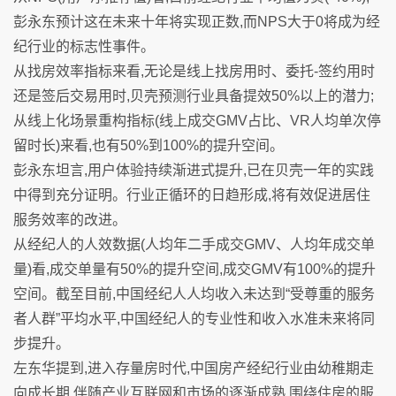
彭永东预计这在未来十年将实现正数,而NPS大于0将成为经
纪行业的标志性事件。
从找房效率指标来看,无论是线上找房用时、委托-签约用时
还是签后交易用时,贝壳预测行业具备提效50%以上的潜力;
从线上化场景重构指标(线上成交GMV占比、VR人均单次停
留时长)来看,也有50%到100%的提升空间。
彭永东坦言,用户体验持续渐进式提升,已在贝壳一年的实践
中得到充分证明。行业正循环的日趋形成,将有效促进居住
服务效率的改进。
从经纪人的人效数据(人均年二手成交GMV、人均年成交单
量)看,成交单量有50%的提升空间,成交GMV有100%的提升
空间。截至目前,中国经纪人人均收入未达到“受尊重的服务
者人群”平均水平,中国经纪人的专业性和收入水准未来将同
步提升。
左东华提到,进入存量房时代,中国房产经纪行业由幼稚期走
向成长期,伴随产业互联网和市场的逐渐成熟,围绕住房的服