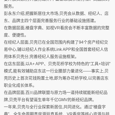
服务。
彭永东介绍,把握新居住大市场,贝壳会从数据、经纪人、店
东、品牌主四个层面完善服务行业的基础设施搭建。
在数据层面,楼盘字典、如视VR看房会不断丰富数据的完整
度、便捷性。
在经纪人层面,贝壳已在全国范围内构建了94个房产经纪交
易中心,辅以经纪人作业系统Link APP和全国首套经纪人信
用体系贝壳分,完善经纪人服务设施框架。
在店东层面,以A+ APP、贝壳花桥学校为特色的“工具+培训”
模式,能有效辅助店东这一行业腰部力量进化——事实上,贝
壳历史上首次花钱购置土地,即为筹办花桥学校,以完善店东
职业化成长体系。
在品牌层面,百川品牌联盟与原力场一道持续赋能新经纪品
牌,贝壳平台有望诞生单年千亿GMV的新经纪品牌。
一年来,贝壳与全行业探索新居住,共同进化。通过“楼盘字
典”、全生命周期真房源验真系统、VR看房等核心资源与技