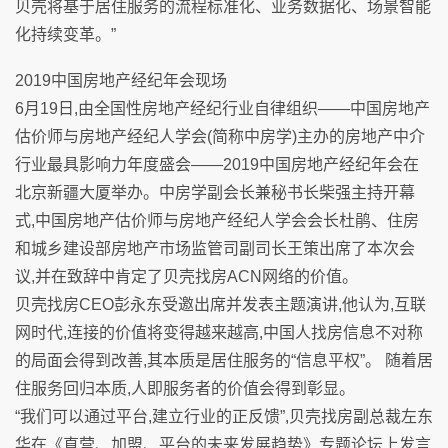
贝壳将基于居住服务的流程标准化、业务数据化、场景智能
化持续变革。”
2019中国房地产经纪年会现场
6月19日,由全国性房地产经纪行业自律组织——中国房地产
估价师与房地产经纪人学会(简称中房学)主办的房地产中介
行业最具影响力年度盛会——2019中国房地产经纪年会在
北京新疆大厦举办。中房学副会长兼秘书长柴强主持开幕
式,中国房地产估价师与房地产经纪人学会会长杜鹃、住房
和城乡建设部房地产市场监管司副司长王策出席了本次会
议,并在致辞中肯定了贝壳找房ACN网络的价值。
贝壳找房CEO彭永东受邀出席并发表主题演讲,他认为,互联
网时代,连接的价值将变得越来越高,中国人找房信息不对称
的局面会得到改善,其本质是居住服务的“信息平权”。 随着居
住服务回归本质,人即服务者的价值会得到彰显。
“我们可以通过平台,建立行业的正反馈”,贝壳找房副总裁左东
华在《直营、加盟、平台的未来发展趋势》专题论坛上发言