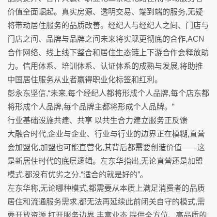
价值全面崛起。真实房源、透明交易、端到端的服务,无疑
将带动居住服务的品质改善。经纪人与经纪人之间、门店与
门店之间、品牌与品牌之间未来将实现更彻底的合作,ACN
合作网络、线上线下整合和居住生态链上下游合作会释放助
力。信用体系、培训体系、认证体系的成熟与发展,将助推
中国居住服务从业者赢得职业化标签和红利。
彭永东坚信,“未来,每个经纪人都将形成个人品牌,每个店东都
将形成个人品牌,每个品牌主都将形成个人品牌。”
行业基础设施共建、共享 以共生合力建立服务正反馈
大融合时代,企业与企业、行业与行业的边界正在模糊,直营
会加盟化,加盟也可能直营化,其背后都需要创造价值——这
是新居住时代的底层逻辑。左东华指出,无论直营还是加盟
模式,都没有优劣之分,“适合的就是好的”。
左东华称,无论哪种模式,都需要从本质上满足消费者的品质
居住和流通服务需求,都无法再延续此前闭关自守的模式,需
要开放资源,打开服务边界,丰富业态,提供全方位、高品质的