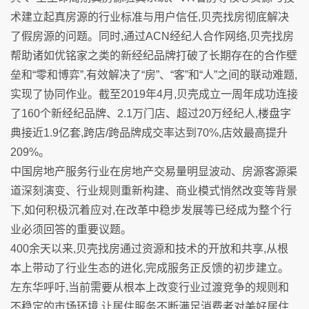
术建立起真房源的行业标准与用户信任,贝壳找房彻底解决
了假房源的问题。同时,通过ACN经纪人合作网络,贝壳找房
帮助诸如优铭家之类的新经纪品牌打破了长期存在的合作壁
垒和“零和博弈”,有效解决了“房”、“客”和“人”之间的联动难题,
实现了协同作业。截至2019年4月,贝壳成立一周年成功连接
了160个新经纪品牌、2.1万门店、超过20万经纪人,楼盘字
典接近1.9亿套,跨店/跨品牌成交率达到70%,店效最高提升
209%。
中国房地产服务行业在房地产交易量明显波动、房源客源渠
道深刻演变、行业规则重新构建、商业模式悄然改变等背景
下,如何积极沉着应对,在改革中稳步发展等已经成为整个行
业必须回答的重要议题。
400余天以来,贝壳找房通过资源和技术的开放和共享,从根
本上带动了行业生态的进化,完成服务正反馈的初步建立。
左东华呼吁,当前需要从根本上改变行业过渡竞争的规则和
不稳定的市场环境,让居住服务不断满足消费者对美好居住