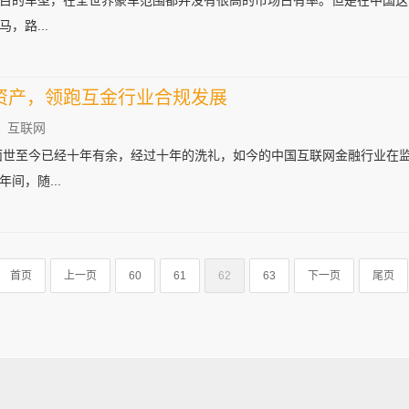
目的车型，在全世界豪车范围都并没有很高的市场占有率。但是在中国这
，路...
资产，领跑互金行业合规发展
：互联网
台面世至今已经十年有余，经过十年的洗礼，如今的中国互联网金融行业在
间，随...
首页
上一页
60
61
62
63
下一页
尾页