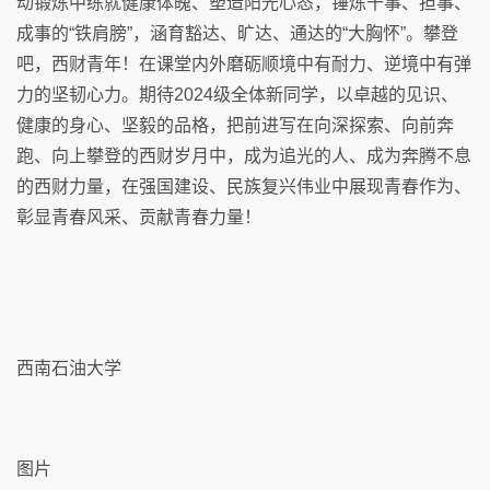
动锻炼中练就健康体魄、塑造阳光心态，锤炼干事、担事、
成事的“铁肩膀”，涵育豁达、旷达、通达的“大胸怀”。攀登
吧，西财青年！在课堂内外磨砺顺境中有耐力、逆境中有弹
力的坚韧心力。期待2024级全体新同学，以卓越的见识、
健康的身心、坚毅的品格，把前进写在向深探索、向前奔
跑、向上攀登的西财岁月中，成为追光的人、成为奔腾不息
的西财力量，在强国建设、民族复兴伟业中展现青春作为、
彰显青春风采、贡献青春力量！
西南石油大学
图片