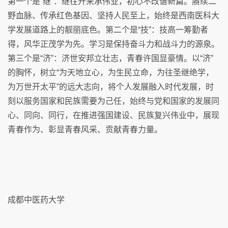
第一个是“继”：继往开来承伟业，初心不改谱新篇。赓续二
野血脉、传承红色基因、坚持人民至上，始终是西南医科大
学发展道路上的靓丽底色。第二个是“技”：技高一筹勤者
得，风华正茂学为先。学习是保持奋斗力和战斗力的源泉。
第三个是“济”：济世安邦立壮志，青春许国显豪情。以“济”
的胸怀，树立“为天地立心，为生民立命，为往圣继绝学，
为万世开太平”的远大志向，将个人发展融入时代发展，时
刻以服务国家和民族需要为己任，始终与党和国家的发展同
心、同向、同行，在推进强国建设、民族复兴伟业中，展现
青春作为、彰显青春风采、贡献青春力量。
成都中医药大学