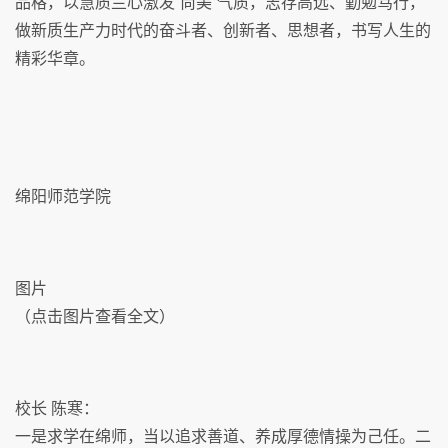
品格，以慧质兰心激发“尚美”气质，志存高远、勤勉笃行，
做新质生产力时代的奋斗者、创新者、思想者，书写人生的
精彩华章。
绵阳师范学院
图片
（点击图片查看全文）
校长 陈寒：
一是求学在绵师，当以追求善道、养成厚德情操为己任。二